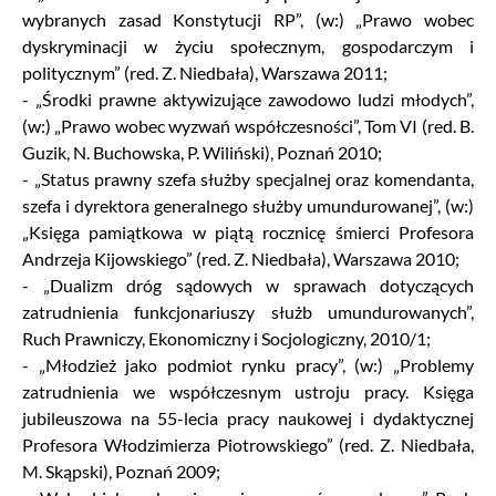
wybranych zasad Konstytucji RP”, (w:) „Prawo wobec
dyskryminacji w życiu społecznym, gospodarczym i
politycznym” (red. Z. Niedbała), Warszawa 2011;
- „Środki prawne aktywizujące zawodowo ludzi młodych”,
(w:) „Prawo wobec wyzwań współczesności”, Tom VI (red. B.
Guzik, N. Buchowska, P. Wiliński), Poznań 2010;
- „Status prawny szefa służby specjalnej oraz komendanta,
szefa i dyrektora generalnego służby umundurowanej”, (w:)
„Księga pamiątkowa w piątą rocznicę śmierci Profesora
Andrzeja Kijowskiego” (red. Z. Niedbała), Warszawa 2010;
- „Dualizm dróg sądowych w sprawach dotyczących
zatrudnienia funkcjonariuszy służb umundurowanych”,
Ruch Prawniczy, Ekonomiczny i Socjologiczny, 2010/1;
- „Młodzież jako podmiot rynku pracy”, (w:) „Problemy
zatrudnienia we współczesnym ustroju pracy. Księga
jubileuszowa na 55-lecia pracy naukowej i dydaktycznej
Profesora Włodzimierza Piotrowskiego” (red. Z. Niedbała,
M. Skąpski), Poznań 2009;