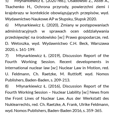
5) Młynarkiewicz Ł. (2020 red.), Osadowski Z., Astel A.,
Tkachenko H., Ochrona przyrody, powierzchni ziemi i
krajobrazu w kontekście obowiązujących przepisów, wyd.
Wydawnictwo Naukowe AP w Słupsku, Słupsk 2020.
6) Młynarkiewicz Ł. (2020), Zmiany w postępowaniach
administracyjnych w sprawach ocen oddziaływania
przedsięwzięć na środowisko [w:] Prawo gospodarcze, red.
D. Wetoszka, wyd. Wydawnictwo C.H. Beck, Warszawa
2020, s. 161-199.
7) Młynarkiewicz Ł. (2019), Discussion Report of the
Fourth Working Session. Recent developments in
international nuclear law [w:] Nuclear Law in Motion, red.
U. Feldmann, Ch. Raetzke, M. Ruttloff, wyd. Nomos
Publishers, Baden-Baden, s. 209-213.
8) Młynarkiewicz Ł. (2016), Discussion Report of the
Fourth Working Session – Nuclear Liability [w:] News from
the Front Lines of Nuclear Law. Aus der Werkstatt des
Nuklearrechts, red. Ch. Raetzke, A. Frank, Ulrike Feldmann,
wyd. Nomos Publishers, Baden-Baden 2016, s. 359-365.