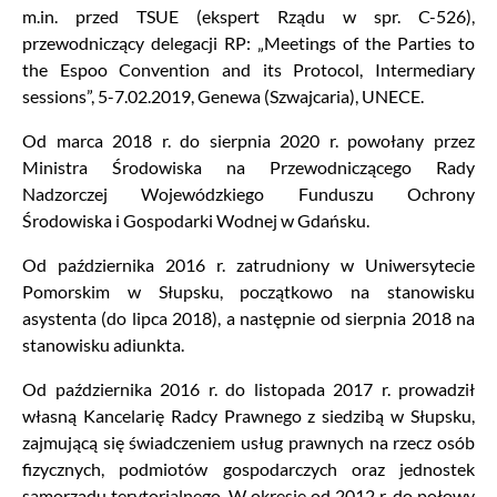
m.in. przed TSUE (ekspert Rządu w spr. C-526),
przewodniczący delegacji RP: „Meetings of the Parties to
the Espoo Convention and its Protocol, Intermediary
sessions”, 5-7.02.2019, Genewa (Szwajcaria), UNECE.
Od marca 2018 r. do sierpnia 2020 r. powołany przez
Ministra Środowiska na Przewodniczącego Rady
Nadzorczej Wojewódzkiego Funduszu Ochrony
Środowiska i Gospodarki Wodnej w Gdańsku.
Od października 2016 r. zatrudniony w Uniwersytecie
Pomorskim w Słupsku, początkowo na stanowisku
asystenta (do lipca 2018), a następnie od sierpnia 2018 na
stanowisku adiunkta.
Od października 2016 r. do listopada 2017 r. prowadził
własną Kancelarię Radcy Prawnego z siedzibą w Słupsku,
zajmującą się świadczeniem usług prawnych na rzecz osób
fizycznych, podmiotów gospodarczych oraz jednostek
samorządu terytorialnego. W okresie od 2012 r. do połowy