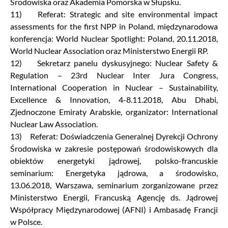
Środowiska oraz Akademia Pomorska w Słupsku.
11) Referat: Strategic and site environmental impact
assessments for the first NPP in Poland, międzynarodowa
konferencja: World Nuclear Spotlight: Poland, 20.11.2018,
World Nuclear Association oraz Ministerstwo Energii RP.
12) Sekretarz panelu dyskusyjnego: Nuclear Safety &
Regulation – 23rd Nuclear Inter Jura Congress,
International Cooperation in Nuclear – Sustainability,
Excellence & Innovation, 4-8.11.2018, Abu Dhabi,
Zjednoczone Emiraty Arabskie, organizator: International
Nuclear Law Association.
13) Referat: Doświadczenia Generalnej Dyrekcji Ochrony
Środowiska w zakresie postępowań środowiskowych dla
obiektów energetyki jądrowej, polsko-francuskie
seminarium: Energetyka jądrowa, a środowisko,
13.06.2018, Warszawa, seminarium zorganizowane przez
Ministerstwo Energii, Francuską Agencję ds. Jądrowej
Współpracy Międzynarodowej (AFNI) i Ambasadę Francji
w Polsce.