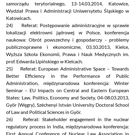
samorządu terytorialnego, 13-14.03.2014, Katowice,
Wydział Prawa i Administracji Uniwersytetu Śląskiego w
Katowicach.
24) Referat: Postępowanie administracyjne w sprawie
lokalizacji elektrowni jądrowej w Polsce, konferencja
naukowa: Obrót powszechny i gospodarczy - problemy
publicznoprawne i ekonomiczne, 03.10.2013, Kielce,
Wyższa Szkoła Ekonomii, Prawa i Nauk Medycznych im.
prof. Edwarda Lipińskiego w Kielcach.
25) Referat: European Administrative Space – Towards
Better Efficiency in the Performance of Public
Administration, międzynarodowa konferencja: Winter
Seminar – EU Impacts on Central and Eastern European
States: Law, Politics, Economy and Society, 04-08.03.2013,
Györ (Węgry), Széchenyi István University Doctoral School
of Law and Political Sciences in Györ.
26) Referat: Stakeholder engagement in the nuclear
regulatory process in India, międzynarodowa konferencja:
First Annual Conference of Nuclear Law Association in