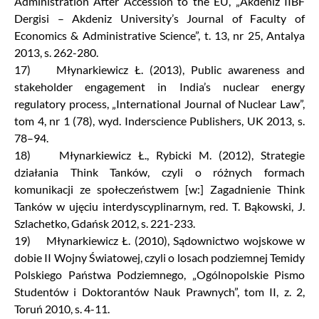
Administration After Accession to the EU, „Akdeniz IIBF
Dergisi – Akdeniz University’s Journal of Faculty of
Economics & Administrative Science”, t. 13, nr 25, Antalya
2013, s. 262-280.
17) Młynarkiewicz Ł. (2013), Public awareness and
stakeholder engagement in India’s nuclear energy
regulatory process, „International Journal of Nuclear Law”,
tom 4, nr 1 (78), wyd. Inderscience Publishers, UK 2013, s.
78–94.
18) Młynarkiewicz Ł., Rybicki M. (2012), Strategie
działania Think Tanków, czyli o różnych formach
komunikacji ze społeczeństwem [w:] Zagadnienie Think
Tanków w ujęciu interdyscyplinarnym, red. T. Bąkowski, J.
Szlachetko, Gdańsk 2012, s. 221-233.
19) Młynarkiewicz Ł. (2010), Sądownictwo wojskowe w
dobie II Wojny Światowej, czyli o losach podziemnej Temidy
Polskiego Państwa Podziemnego, „Ogólnopolskie Pismo
Studentów i Doktorantów Nauk Prawnych”, tom II, z. 2,
Toruń 2010, s. 4-11.